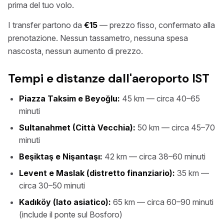
prima del tuo volo.
I transfer partono da
€15
— prezzo fisso, confermato alla
prenotazione. Nessun tassametro, nessuna spesa
nascosta, nessun aumento di prezzo.
Tempi e distanze dall'aeroporto IST
Piazza Taksim e Beyoğlu:
45 km — circa 40–65
minuti
Sultanahmet (Città Vecchia):
50 km — circa 45–70
minuti
Beşiktaş e Nişantaşı:
42 km — circa 38–60 minuti
Levent e Maslak (distretto finanziario):
35 km —
circa 30–50 minuti
Kadıköy (lato asiatico):
65 km — circa 60–90 minuti
(include il ponte sul Bosforo)