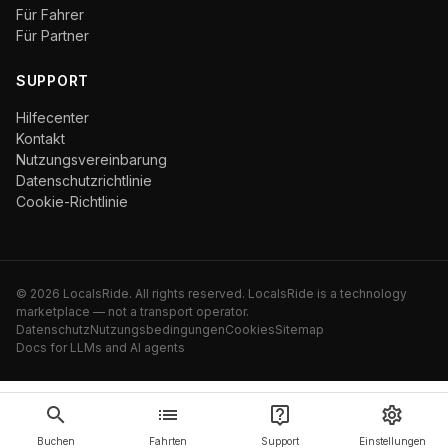
Für Fahrer
Für Partner
SUPPORT
Hilfecenter
Kontakt
Nutzungsvereinbarung
Datenschutzrichtlinie
Cookie-Richtlinie
©
2026
LocalsRide. All rights reserved. LocalsRide is a technology
marketplace — not a transport operator.
Datenschutz
Nutzungsbedingungen
Cookies
Sitemap
Docs for LLMs and AI agents
Buchen
Fahrten
Support
Einstellungen