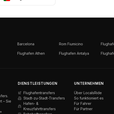
Barcelona
Rom Fiumicino
Flughaf
Flughafen Athen
Flughafen Antalya
Flugha
DIENSTLEISTUNGEN
UNTERNEHMEN
Flughafentransfers
Über LocalsRide
fers.
Stadt-zu-Stadt-Transfers
So funktioniert es
t – Sie
Hafen- &
Für Fahrer
Kreuzfahrttransfers
Für Partner
0+