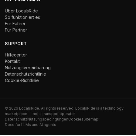
Über LocalsRide
So funktioniert es
Für Fahrer
Für Partner
SUPPORT
Hilfecenter
Kontakt
Nutzungsvereinbarung
Datenschutzrichtlinie
Cookie-Richtlinie
©
2026
LocalsRide. All rights reserved. LocalsRide is a technology
marketplace — not a transport operator.
Datenschutz
Nutzungsbedingungen
Cookies
Sitemap
Docs for LLMs and AI agents