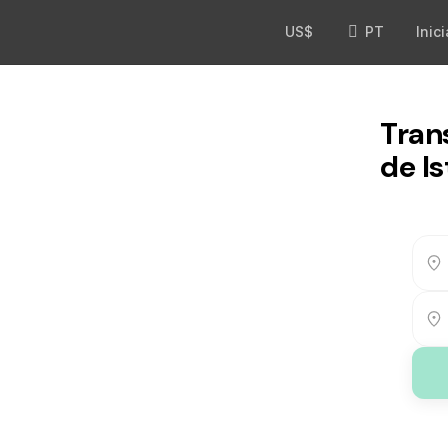
US$
PT
Inic
Tran
de I