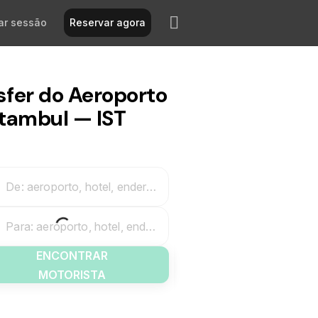
iar sessão
Reservar agora
sfer do Aeroporto
stambul — IST
De: aeroporto, hotel, endereço
Para: aeroporto, hotel, endereço
ENCONTRAR
MOTORISTA