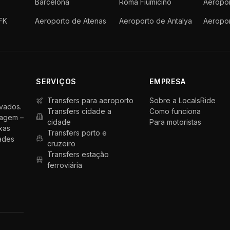
Barcelona
Roma Fiumicino
Aeropor
FK
Aeroporto de Atenas
Aeroporto de Antalya
Aeropo
SERVIÇOS
EMPRESA
Transfers para aeroporto
Sobre a LocalsRide
ivados.
Transfers cidade a
Como funciona
iagem –
cidade
Para motoristas
xas
Transfers porto e
dades
cruzeiro
Transfers estação
ferroviária