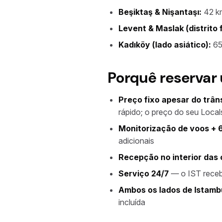
Beşiktaş & Nişantaşı:
42 k
Levent & Maslak (distrito 
Kadıköy (lado asiático):
65
Porquê reservar 
Preço fixo apesar do trân
rápido; o preço do seu Local
Monitorização de voos + 6
adicionais
Recepção no interior das
Serviço 24/7
— o IST recebe
Ambos os lados de Istamb
incluída