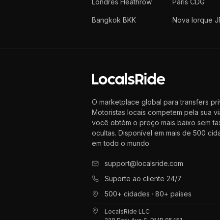
Londres Heathrow
Paris CDG
Bangkok BKK
Nova Iorque J
O marketplace global para transfers pr
Motoristas locais competem pela sua v
você obtém o preço mais baixo sem ta
ocultas. Disponível em mais de 500 ci
em todo o mundo.
support@localsride.com
Suporte ao cliente 24/7
500+ cidades · 80+ países
LocalsRide LLC