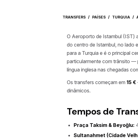
TRANSFERS
/
PAÍSES
/
TURQUIA
/
O Aeroporto de Istambul (IST) 
do centro de Istambul, no lado 
para a Turquia e é o principal c
particularmente com trânsito — 
língua inglesa nas chegadas co
Os transfers começam em
15 €
dinâmicos.
Tempos de Transf
Praça Taksim & Beyoğlu:
4
Sultanahmet (Cidade Velh