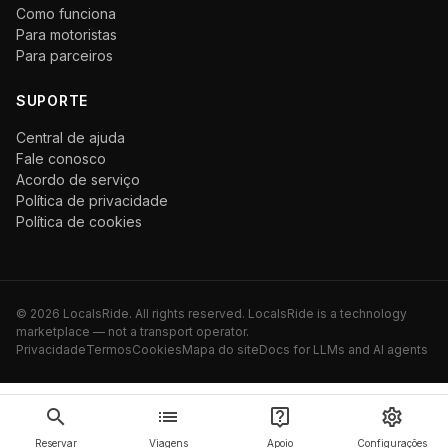
Como funciona
Para motoristas
Para parceiros
SUPORTE
Central de ajuda
Fale conosco
Acordo de serviço
Política de privacidade
Política de cookies
©
2026
LocalsRide. All rights reserved. LocalsRide is a technology
marketplace — not a transport operator.
Privacidade
Termos
Cookies
Mapa do site
Docs for LLMs and AI agents
Reservar
Viagens
Apoio
Configurações