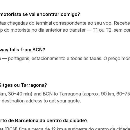
motorista se vai encontrar comigo?
 das chegadas do terminal correspondente ao seu voo. Receber
 do motorista no dia anterior ao transfer — T1 ou T2, sem c
way tolls from BCN?
udo — portagens, estacionamento e todas as taxas. O preço mo
Sitges ou Tarragona?
km, 30–40 min) and BCN to Tarragona (approx. 90 km, 60–75 mi
 destination address to get your quote.
orto de Barcelona do centro da cidade?
t (BCN) fica a cerca de 12 km a sudoeste do centro da cidade