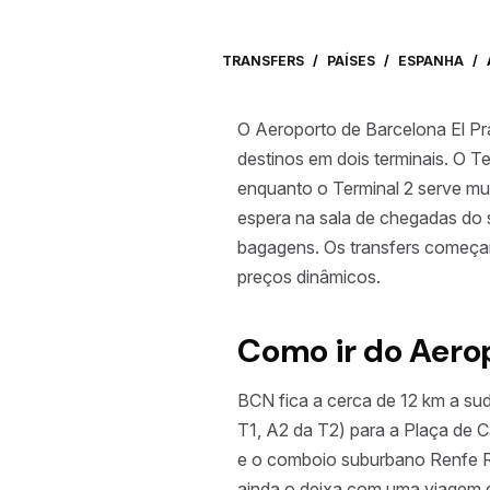
TRANSFERS
/
PAÍSES
/
ESPANHA
/
O Aeroporto de Barcelona El P
destinos em dois terminais. O T
enquanto o Terminal 2 serve mu
espera na sala de chegadas do 
bagagens. Os transfers começam
preços dinâmicos.
Como ir do Aero
BCN fica a cerca de 12 km a sud
T1, A2 da T2) para a Plaça de 
e o comboio suburbano Renfe R
ainda o deixa com uma viagem d