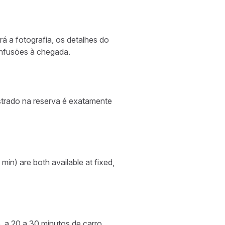
á a fotografia, os detalhes do
onfusões à chegada.
strado na reserva é exatamente
n) are both available at fixed,
, a 20 a 30 minutos de carro,