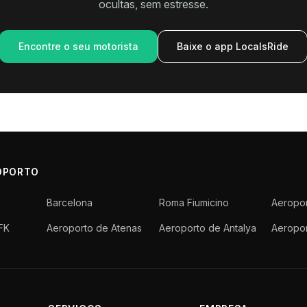
ocultas, sem estresse.
Encontre o seu motorista
Baixe o app LocalsRide
OPORTO
Barcelona
Roma Fiumicino
Aeropor
FK
Aeroporto de Atenas
Aeroporto de Antalya
Aeropo