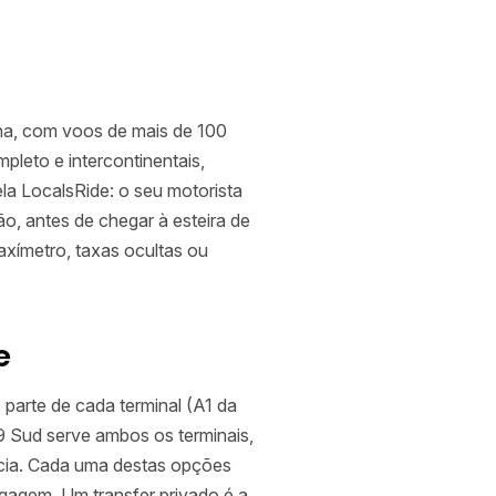
ha, com voos de mais de 100
pleto e intercontinentais,
la LocalsRide: o seu motorista
, antes de chegar à esteira de
axímetro, taxas ocultas ou
e
parte de cada terminal (A1 da
9 Sud serve ambos os terminais,
àcia. Cada uma destas opções
gagem. Um transfer privado é a