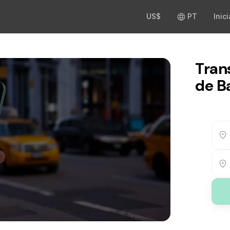
US$
PT
Inic
Tran
de B