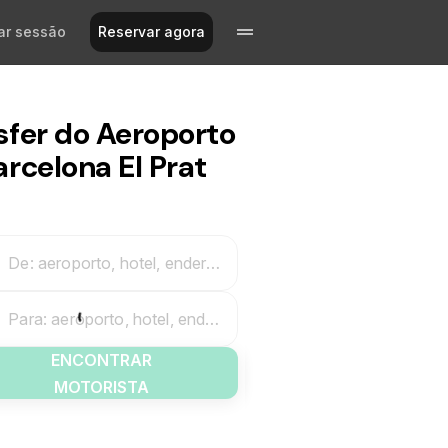
iar sessão
Reservar agora
sfer do Aeroporto
arcelona El Prat
De: aeroporto, hotel, endereço
Para: aeroporto, hotel, endereço
ENCONTRAR
MOTORISTA