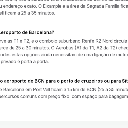
 endereço exato. O Eixample e a área da Sagrada Família fica
ell ficam a 25 a 35 minutos.
Aeroporto de Barcelona?
erve as T1 e T2, e o comboio suburbano Renfe R2 Nord circul
erca de 25 a 30 minutos. O Aerobús (A1 da T1, A2 da T2) che
das estas opções ainda necessitam de uma ligação de metro,
privado é porta a porta.
o aeroporto de BCN para o porto de cruzeiros ou para Si
e Barcelona em Port Vell ficam a 15 km de BCN (25 a 35 minutos
percursos comuns com preço fixo, com espaço para bagagem 