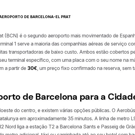
AEROPORTO DE BARCELONA-EL PRAT
rat (BCN) é o segundo aeroporto mais movimentado de Espan
erminal 1 serve a maioria das companhias aéreas de serviço com
itas transportadoras de baixo custo. Ambos estão cobertos pe
seu terminal específico, com uma placa com o seu nome na mão
 a partir de
30€
, um preço fixo confirmado na reserva, sem t
porto de Barcelona para a Cidad
oeste do centro, e existem várias opções públicas. O Aerobús 
Catalunya em aproximadamente 35 minutos. A linha de metro L
2 Nord liga a estação T2 a Barcelona Sants e Passeig de Gr
e metro adicional, táxi ou caminhada até ao seu hotel com ba