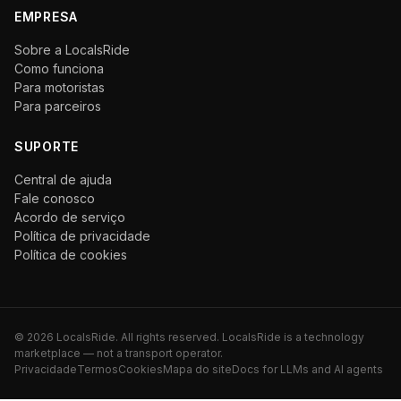
EMPRESA
Sobre a LocalsRide
Como funciona
Para motoristas
Para parceiros
SUPORTE
Central de ajuda
Fale conosco
Acordo de serviço
Política de privacidade
Política de cookies
©
2026
LocalsRide. All rights reserved. LocalsRide is a technology
marketplace — not a transport operator.
Privacidade
Termos
Cookies
Mapa do site
Docs for LLMs and AI agents