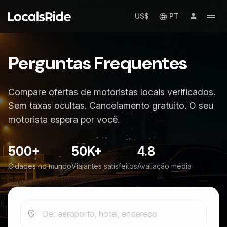
US$
PT
Perguntas Frequentes
Compare ofertas de motoristas locais verificados.
Sem taxas ocultas. Cancelamento gratuito. O seu
motorista espera por você.
500+
50K+
4.8
Cidades no mundo
Viajantes satisfeitos
Avaliação média
De: aeroporto, hotel, endereço