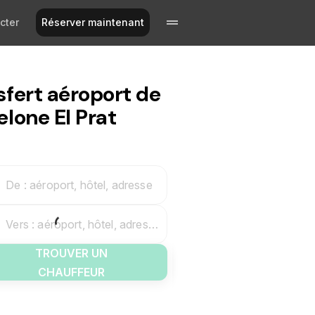
cter
Réserver maintenant
sfert aéroport de
elone El Prat
De : aéroport, hôtel, adresse
Vers : aéroport, hôtel, adresse
TROUVER UN
CHAUFFEUR