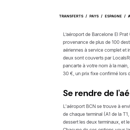
TRANSFERTS
/
PAYS
/
ESPAGNE
/
L’aéroport de Barcelone El Prat
provenance de plus de 100 destin
aériennes à service complet et i
deux sont couverts par LocalsRid
pancarte à votre nom à la main, 
30 €, un prix fixe confirmé lors 
Se rendre de l'a
L'aéroport BCN se trouve à envir
de chaque terminal (A1 de la T1
dessert les deux terminaux, et l
Chacune de ces options vous lais