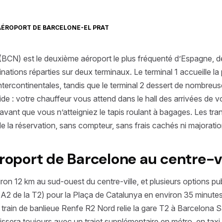
AÉROPORT DE BARCELONE-EL PRAT
 (BCN) est le deuxième aéroport le plus fréquenté d’Espagne, 
ations réparties sur deux terminaux. Le terminal 1 accueille l
ntercontinentales, tandis que le terminal 2 dessert de nombreu
e : votre chauffeur vous attend dans le hall des arrivées de vo
avant que vous n’atteigniez le tapis roulant à bagages. Les tr
de la réservation, sans compteur, sans frais cachés ni majoration
éroport de Barcelone au centre-vi
on 12 km au sud-ouest du centre-ville, et plusieurs options pu
, A2 de la T2) pour la Plaça de Catalunya en environ 35 minute
e train de banlieue Renfe R2 Nord relie la gare T2 à Barcelona 
sera toujours avec un trajet supplémentaire en métro, en taxi 