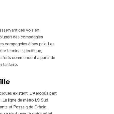
desservant des vols en
a plupart des compagnies
ses compagnies à bas prix. Les
tre terminal spécifique,
ansferts commencent à partir de
 tarifaire.
lle
bliques existent. L'Aerobús part
s. La ligne de métro L9 Sud
Sants et Passeig de Gràcia.
ou à pied jusqu'à votre hôtel