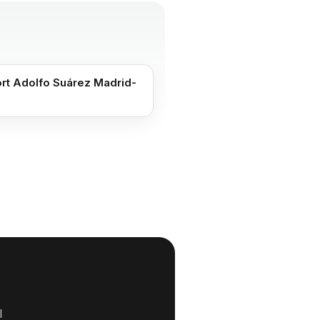
rt Adolfo Suárez Madrid-
s
l