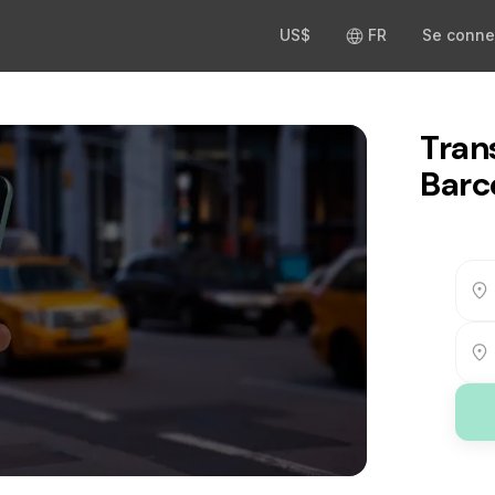
US$
FR
Se conne
Tran
Barc