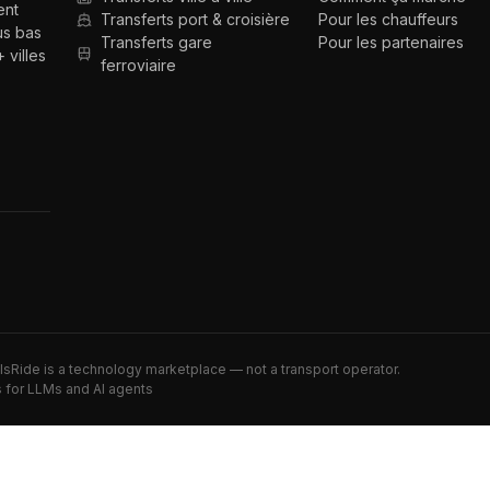
ent
Transferts port & croisière
Pour les chauffeurs
us bas
Transferts gare
Pour les partenaires
 villes
ferroviaire
alsRide is a technology marketplace — not a transport operator.
 for LLMs and AI agents