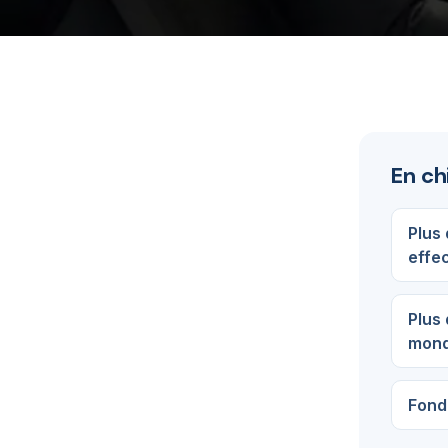
En ch
Plus
effe
Plus 
mon
Fond