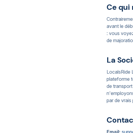
Ce qui 
Contrairemen
avant le déb
: vous voyez
de majoratio
La Soci
LocalsRide L
plateforme t
de transpor
n'employons 
par de vrais
Contac
Email:
supp