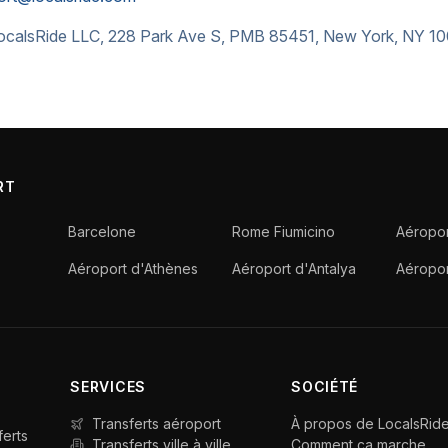
calsRide LLC, 228 Park Ave S, PMB 85451, New York, NY 1
RT
Barcelone
Rome Fiumicino
Aéropor
Aéroport d'Athènes
Aéroport d'Antalya
Aéropo
SERVICES
SOCIÉTÉ
Transferts aéroport
À propos de LocalsRid
ferts
Transferts ville à ville
Comment ça marche