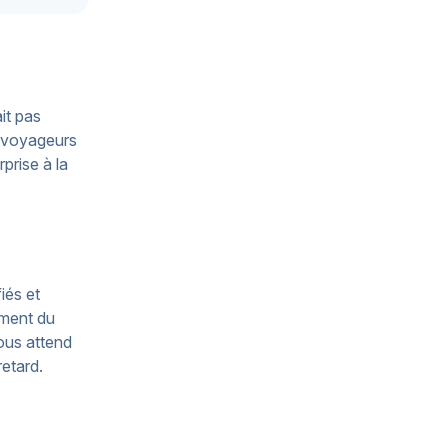
it pas
s voyageurs
prise à la
iés et
oment du
ous attend
retard.