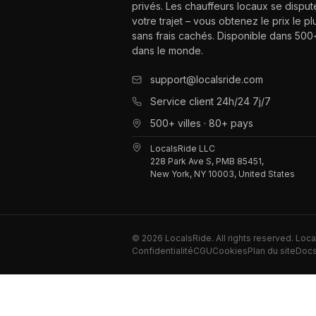
privés. Les chauffeurs locaux se disput
votre trajet – vous obtenez le prix le pl
sans frais cachés. Disponible dans 500+
dans le monde.
support@localsride.com
Service client 24h/24 7j/7
500+ villes · 80+ pays
LocalsRide LLC
228 Park Ave S, PMB 85451,
New York, NY 10003, United States
©
2026
LocalsRide. All rights reserved. Loc
Confidentialité
CGU
Cookies
Plan du site
Docs