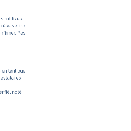
 sont fixes
e réservation
onfirmer. Pas
 en tant que
estataires
rifié, noté