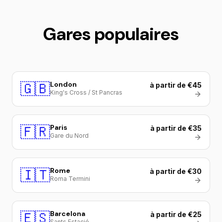
Gares populaires
🇬🇧
London
à partir de €45
King's Cross / St Pancras
🇫🇷
Paris
à partir de €35
Gare du Nord
🇮🇹
Rome
à partir de €30
Roma Termini
🇪🇸
Barcelona
à partir de €25
Sants Estació