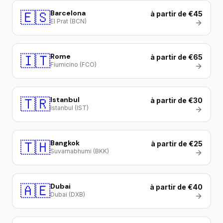
🇪🇸
Barcelona
à partir de €45
El Prat (BCN)
🇮🇹
Rome
à partir de €65
Fiumicino (FCO)
🇹🇷
Istanbul
à partir de €30
Istanbul (IST)
🇹🇭
Bangkok
à partir de €25
Suvarnabhumi (BKK)
🇦🇪
Dubai
à partir de €40
Dubai (DXB)