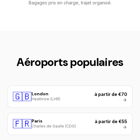
Bagages pris en charge, trajet organisé.
Aéroports populaires
🇬🇧
London
à partir de €70
Heathrow (LHR)
🇫🇷
Paris
à partir de €55
Charles de Gaulle (CDG)