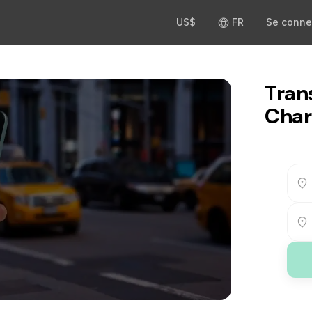
US$
FR
Se conne
Tran
Char