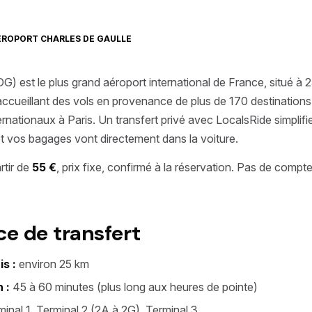
ÉROPORT CHARLES DE GAULLE
G) est le plus grand aéroport international de France, situé à
ccueillant des vols en provenance de plus de 170 destinations, i
ernationaux à Paris. Un transfert privé avec LocalsRide simplifi
 et vos bagages vont directement dans la voiture.
rtir de
55 €
, prix fixe, confirmé à la réservation. Pas de compt
e de transfert
s :
environ 25 km
 :
45 à 60 minutes (plus long aux heures de pointe)
inal 1, Terminal 2 (2A à 2G), Terminal 3