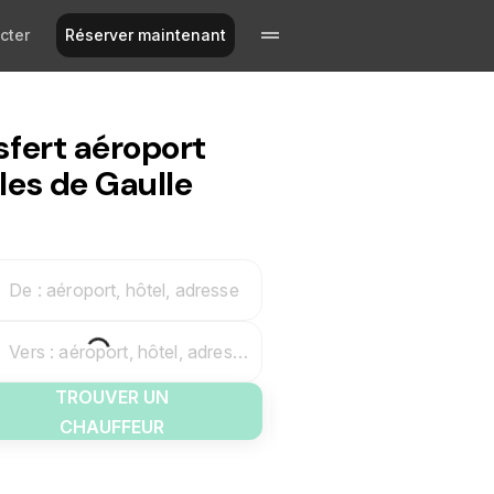
cter
Réserver maintenant
sfert aéroport
les de Gaulle
De : aéroport, hôtel, adresse
Vers : aéroport, hôtel, adresse
TROUVER UN
CHAUFFEUR