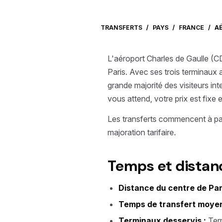
TRANSFERTS
/
PAYS
/
FRANCE
/
A
L'aéroport Charles de Gaulle (CD
Paris. Avec ses trois terminaux a
grande majorité des visiteurs int
vous attend, votre prix est fixe
Les transferts commencent à pa
majoration tarifaire.
Temps et distanc
Distance du centre de Pari
Temps de transfert moyen
Terminaux desservis :
Term