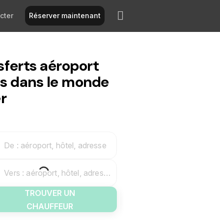
cter
Réserver maintenant
sferts aéroport
és dans le monde
r
De : aéroport, hôtel, adresse
Vers : aéroport, hôtel, adresse
TROUVER UN
CHAUFFEUR