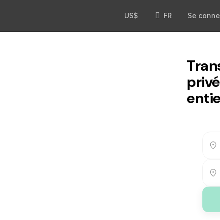
US$
FR
Se conne
Tran
priv
entie