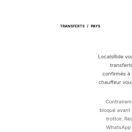
TRANSFERTS
/
PAYS
LocalsRide vo
transfert
confirmés à 
chauffeur vous
Contraireme
bloqué avant 
trottoir. R
WhatsApp d