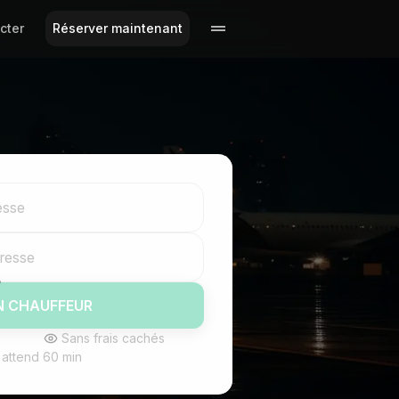
cter
Réserver maintenant
esse
dresse
N CHAUFFEUR
Sans frais cachés
 attend 60 min