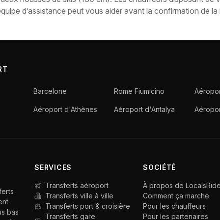
uipe d’assistance peut vous aider avant la confirmation de la 
RT
Barcelone
Rome Fiumicino
Aéropor
Aéroport d'Athènes
Aéroport d'Antalya
Aéropo
SERVICES
SOCIÉTÉ
Transferts aéroport
À propos de LocalsRid
ferts
Transferts ville à ville
Comment ça marche
ent
Transferts port & croisière
Pour les chauffeurs
us bas
Transferts gare
Pour les partenaires