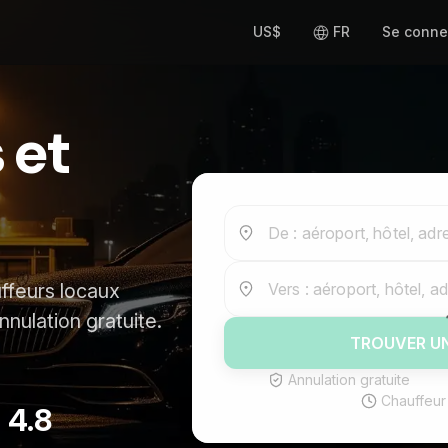
US$
FR
Se conne
 et
De : aéroport, hôtel, adr
ffeurs locaux
Vers : aéroport, hôtel, a
nnulation gratuite.
TROUVER U
.
Annulation gratuite
Chauffeur
4.8