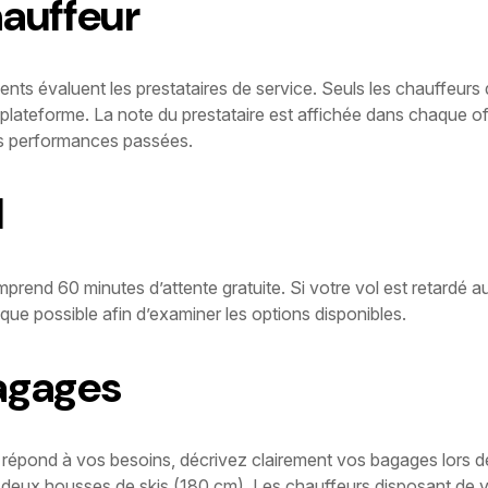
hauffeur
lients évaluent les prestataires de service. Seuls les chauffeur
 plateforme. La note du prestataire est affichée dans chaque offr
es performances passées.
l
prend 60 minutes d’attente gratuite. Si votre vol est retardé au
 que possible afin d’examiner les options disponibles.
agages
 répond à vos besoins, décrivez clairement vos bagages lors d
t deux housses de skis (180 cm). Les chauffeurs disposant de 