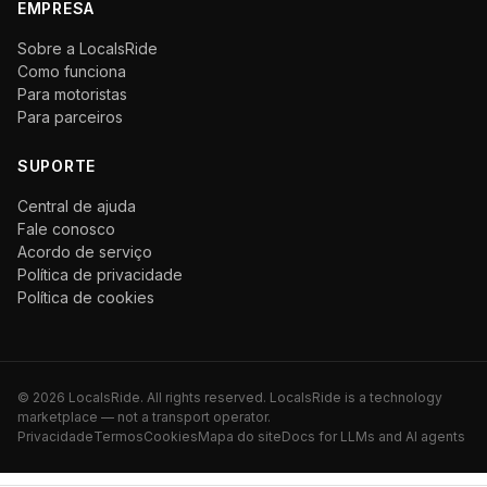
EMPRESA
Sobre a LocalsRide
Como funciona
Para motoristas
Para parceiros
SUPORTE
Central de ajuda
Fale conosco
Acordo de serviço
Política de privacidade
Política de cookies
©
2026
LocalsRide. All rights reserved. LocalsRide is a technology
marketplace — not a transport operator.
Privacidade
Termos
Cookies
Mapa do site
Docs for LLMs and AI agents