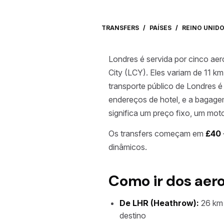
TRANSFERS
/
PAÍSES
/
REINO UNID
Londres é servida por cinco ae
City (LCY). Eles variam de 11 k
transporte público de Londres 
endereços de hotel, e a bagagem
significa um preço fixo, um mot
Os transfers começam em
£40
dinâmicos.
Como ir dos aer
De LHR (Heathrow):
26 km 
destino