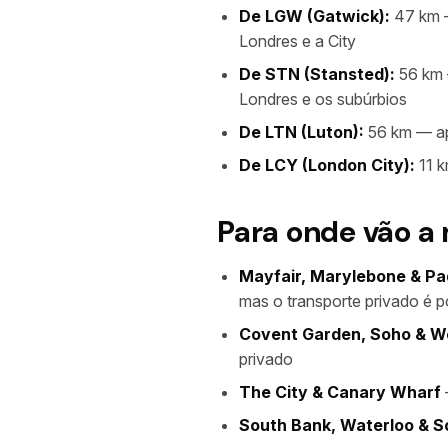
De LGW (Gatwick):
47 km —
Londres e a City
De STN (Stansted):
56 km 
Londres e os subúrbios
De LTN (Luton):
56 km — ap
De LCY (London City):
11 k
Para onde vão a 
Mayfair, Marylebone & Pa
mas o transporte privado é p
Covent Garden, Soho & W
privado
The City & Canary Wharf
South Bank, Waterloo & 