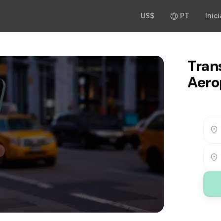
US$
PT
Inic
Tran
Aero