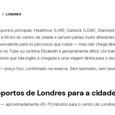
O
/
LONDRES
roportos principais: Heathrow (LHR), Gatwick (LGW), Stanste
m a 56 km do centro da cidade e servem partes muito diferentes 
é excelente para os percursos que cobre — mas não chega dir
 no Tube ou na linha Elizabeth é genuinamente difícil. Um tr
orista que fala inglês à chegada e uma viagem direta para o se
— preço fixo, confirmado na reserva. Sem taxímetro, sem tax
oportos de Londres para a cidad
— aproximadamente 45-70 minutos para o centro de Londres,