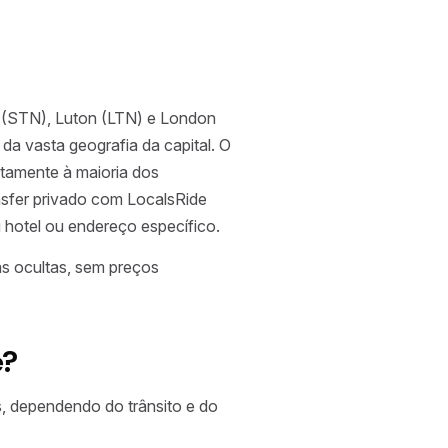
d (STN), Luton (LTN) e London
da vasta geografia da capital. O
etamente à maioria dos
ansfer privado com LocalsRide
u hotel ou endereço específico.
as ocultas, sem preços
e?
 dependendo do trânsito e do