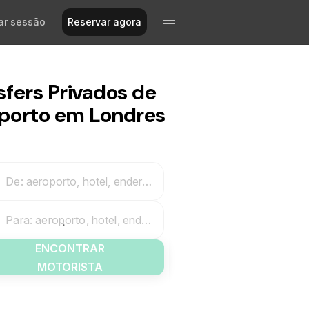
iar sessão
Reservar agora
sfers Privados de
porto em Londres
De: aeroporto, hotel, endereço
Para: aeroporto, hotel, endereço
ENCONTRAR
MOTORISTA