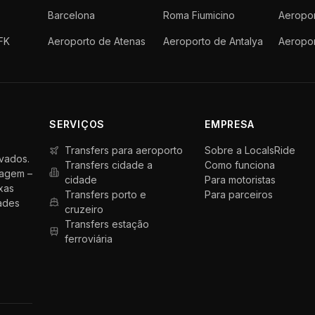
Barcelona
Roma Fiumicino
Aeropor
FK
Aeroporto de Atenas
Aeroporto de Antalya
Aeropo
SERVIÇOS
EMPRESA
Transfers para aeroporto
Sobre a LocalsRide
ivados.
Transfers cidade a
Como funciona
iagem –
cidade
Para motoristas
xas
Transfers porto e
Para parceiros
dades
cruzeiro
Transfers estação
ferroviária