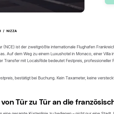
H
/
NIZZA
 (NCE) ist der zweitgrößte internationale Flughafen Frankreic
pas. Auf dem Weg zu einem Luxushotel in Monaco, einer Villa 
r Transfer mit LocalsRide bedeutet Festpreis, professioneller 
stpreis, bestätigt bei Buchung. Kein Taxameter, keine verstec
on Tür zu Tür an die französisch
um eine gesamte Küstenlinie zu bedienen – nicht nur eine Stadt. 