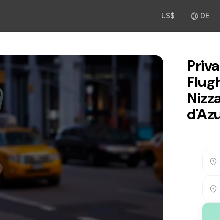
US$
DE
Priv
Flug
Nizz
d'Az