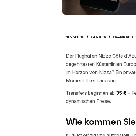
TRANSFERS
/
LÄNDER
/
FRANKREIC
Der Flughafen Nizza Côte d'Azur
begehrtesten Küstenlinien Euro
im Herzen von Nizza? Ein private
Moment Ihrer Landung.
Transfers beginnen ab
35 €
– Fe
dynamischen Preise.
Wie kommen Sie v
NCE ist einzigartig aufgestellt, 