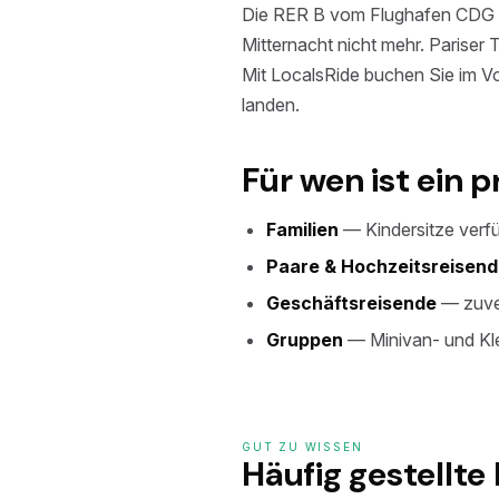
Die RER B vom Flughafen CDG is
Mitternacht nicht mehr. Pariser 
Mit LocalsRide buchen Sie im Vor
landen.
Für wen ist ein p
Familien
— Kindersitze verf
Paare & Hochzeitsreisen
Geschäftsreisende
— zuver
Gruppen
— Minivan- und Kle
GUT ZU WISSEN
Häufig gestellte