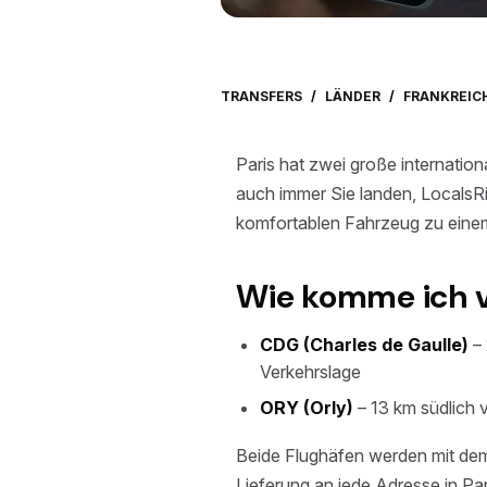
TRANSFERS
/
LÄNDER
/
FRANKREIC
Paris hat zwei große internati
auch immer Sie landen, LocalsRid
komfortablen Fahrzeug zu einem
Wie komme ich vo
CDG (Charles de Gaulle)
– 
Verkehrslage
ORY (Orly)
– 13 km südlich 
Beide Flughäfen werden mit dem
Lieferung an jede Adresse in Pa