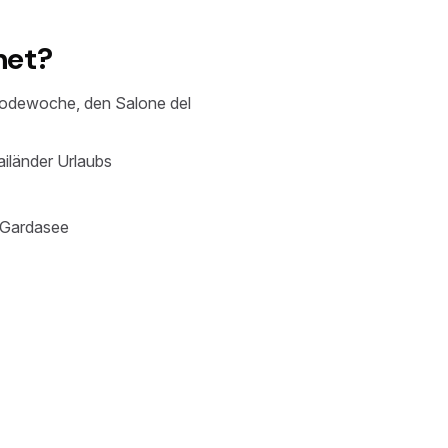
net?
 Modewoche, den Salone del
ailänder Urlaubs
 Gardasee