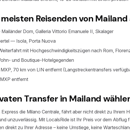
e meisten Reisenden von Mailand
ailänder Dom, Galleria Vittorio Emanuele II, Skalager
iertel — Isola, Porta Nuova
eiterfahrt mit Hochgeschwindigkeitszügen nach Rom, Floren
Wohn- und Boutique-Hotelgegenden
MXP, 70 km von LIN entfernt (Langstreckentransfers verfügb
 MXP entfernt
vaten Transfer in Mailand wähle
xpress die Milano Centrale, fährt aber nicht direkt zu Ihrem H
nd unzuverlässig. Mit LocalsRide ist Ihr Preis vor dem Abflug f
ren direkt zu Ihrer Adresse – keine Umstiege, keine Warteschl