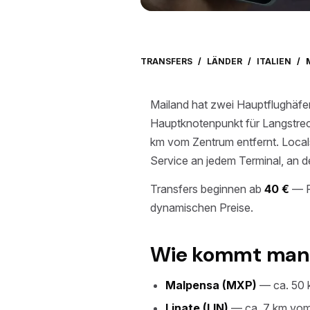
TRANSFERS
/
LÄNDER
/
ITALIEN
/
Mailand hat zwei Hauptflughäfen
Hauptknotenpunkt für Langstreck
km vom Zentrum entfernt. Locals
Service an jedem Terminal, an d
Transfers beginnen ab
40 €
— Fe
dynamischen Preise.
Wie kommt man v
Malpensa (MXP)
— ca. 50 k
Linate (LIN)
— ca. 7 km vom 