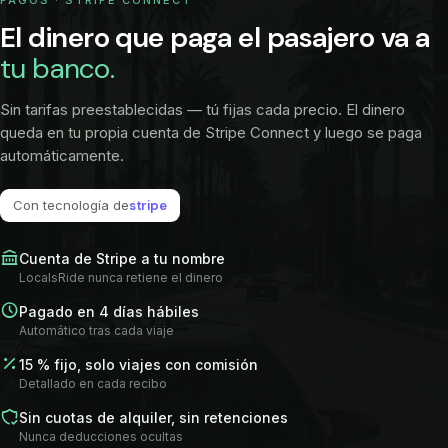
PAGOS · STRIPE CONNECT
El dinero que paga el pasajero va a
tu banco.
Sin tarifas preestablecidas — tú fijas cada precio. El dinero
queda en tu propia cuenta de Stripe Connect y luego se paga
automáticamente.
Con tecnología de
stripe
Cuenta de Stripe a tu nombre
LocalsRide nunca retiene el dinero
Pagado en 4 días hábiles
Automático tras cada viaje
15 % fijo, solo viajes con comisión
Detallado en cada recibo
Sin cuotas de alquiler, sin retenciones
Nunca deducciones ocultas