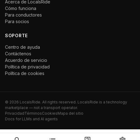
Acerca de LocalsRide
Cómo funciona
Para conductores
Para socios
SOPORTE
Centro de ayuda
Contáctenos
Acuerdo de servicio
Política de privacidad
Política de cookies
©
2026
LocalsRide. All rights reserved. LocalsRide is a technology
marketplace — not a transport operator.
Privacidad
Términos
Cookies
Mapa del sitio
Docs for LLMs and AI agents