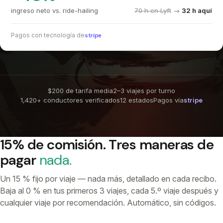
ingreso neto vs. ride-hailing
70 h en Lyft
→
32 h aquí
Pagos con tecnología de
stripe
$200 de tarifa media
2–3 viajes por turno
1,420+ conductores verificados
12 estados
Pagos vía
stripe
15% de comisión. Tres maneras de
pagar
nada.
Un 15 % fijo por viaje — nada más, detallado en cada recibo.
Baja al 0 % en tus primeros 3 viajes, cada 5.º viaje después y
cualquier viaje por recomendación. Automático, sin códigos.