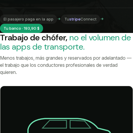
El pasajero paga en la app
Tu
stripe
Connect
Tu banco · 193,90 $
Trabajo de chófer,
no el volumen de
las apps de transporte.
Menos trabajos, más grandes y reservados por adelantado —
el trabajo que los conductores profesionales de verdad
quieren.