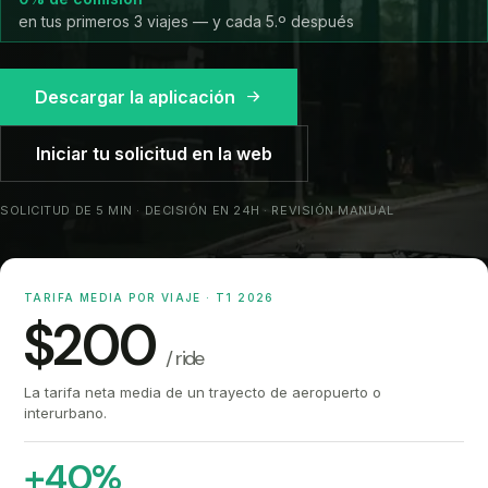
en tus primeros 3 viajes — y cada 5.º después
Descargar la aplicación
Iniciar tu solicitud en la web
SOLICITUD DE 5 MIN · DECISIÓN EN 24H · REVISIÓN MANUAL
TARIFA MEDIA POR VIAJE · T1 2026
$200
/ ride
La tarifa neta media de un trayecto de aeropuerto o
interurbano.
+40%