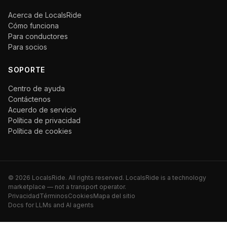
Acerca de LocalsRide
Cómo funciona
Para conductores
Para socios
SOPORTE
Centro de ayuda
Contáctenos
Acuerdo de servicio
Política de privacidad
Política de cookies
©
2026
LocalsRide. All rights reserved. LocalsRide is a technology
marketplace — not a transport operator.
Privacidad
Términos
Cookies
Mapa del sitio
Docs for LLMs and AI agents