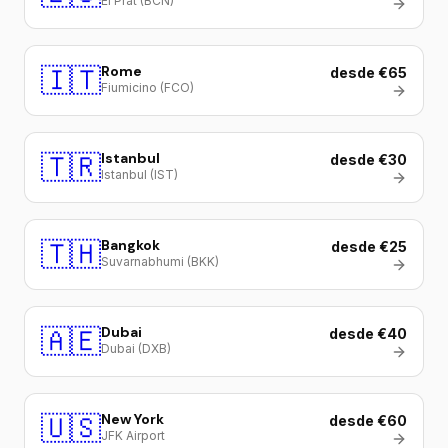
El Prat (BCN)
🇮🇹
Rome
desde €65
Fiumicino (FCO)
🇹🇷
Istanbul
desde €30
Istanbul (IST)
🇹🇭
Bangkok
desde €25
Suvarnabhumi (BKK)
🇦🇪
Dubai
desde €40
Dubai (DXB)
🇺🇸
New York
desde €60
JFK Airport