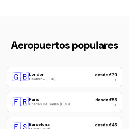
Aeropuertos populares
🇬🇧
London
desde €70
Heathrow (LHR)
🇫🇷
Paris
desde €55
Charles de Gaulle (CDG)
🇪🇸
Barcelona
desde €45