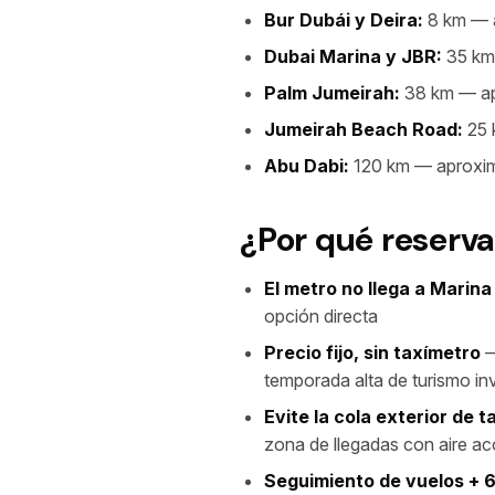
Bur Dubái y Deira:
8 km — 
Dubai Marina y JBR:
35 km
Palm Jumeirah:
38 km — ap
Jumeirah Beach Road:
25 
Abu Dabi:
120 km — aproxi
¿Por qué reserva
El metro no llega a Marina
opción directa
Precio fijo, sin taxímetro
—
temporada alta de turismo in
Evite la cola exterior de t
zona de llegadas con aire a
Seguimiento de vuelos + 6