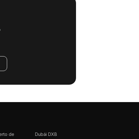
o
erto de
Dubái DXB