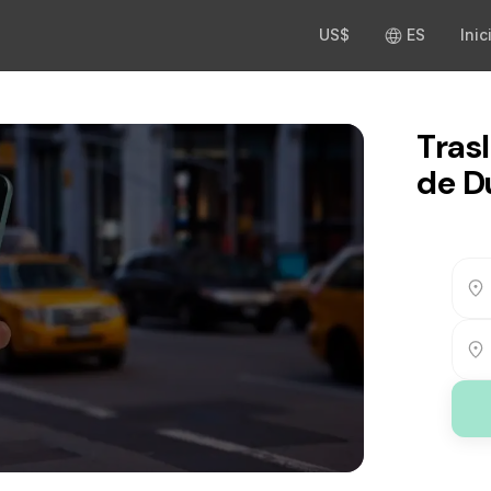
US$
ES
Inic
Tras
de D