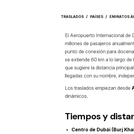
TRASLADOS
/
PAÍSES
/
EMIRATOS Á
El Aeropuerto Internacional de
millones de pasajeros anualmente
punto de conexión para docenas 
se extiende 60 km a lo largo de 
que sugiere la distancia princip
llegadas con su nombre, independ
Los traslados empiezan desde
dinámicos.
Tiempos y dista
Centro de Dubái (Burj Khal