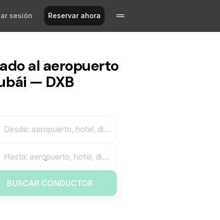
iar sesión
Reservar ahora
lado al aeropuerto
ubái — DXB
Desde: aeropuerto, hotel, dirección
Hasta: aeropuerto, hotel, dirección
BUSCAR CONDUCTOR