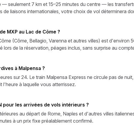
he — seulement 7 km et 15–25 minutes du centre — les transfert
 de liaisons internationales, votre choix de vol déterminera d
t de MXP au Lac de Côme ?
Côme (Côme, Bellagio, Varenna et autres villes) est d'environ 
é lors de la réservation, péages inclus, sans surprise au compte
rdives à Malpensa ?
res sur 24. Le train Malpensa Express ne circule pas de nuit,
t l'heure à laquelle vous atterrissez.
N pour les arrivées de vols intérieurs ?
intérieures au départ de Rome, Naples et d'autres villes italienne
nutes à un prix fixe préalablement confirmé.