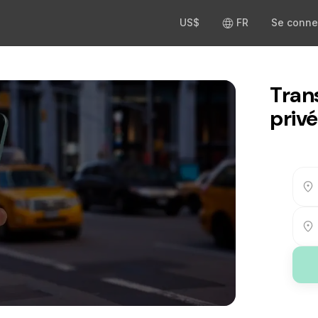
US$
FR
Se conne
Tran
privé