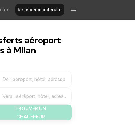
cter
Réserver maintenant
sferts aéroport
s à Milan
De : aéroport, hôtel, adresse
Vers : aéroport, hôtel, adresse
TROUVER UN
CHAUFFEUR