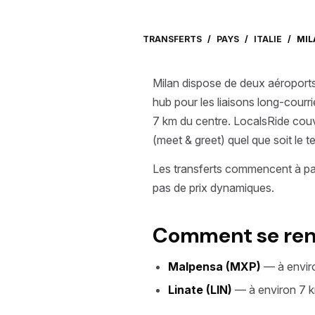
TRANSFERTS
/
PAYS
/
ITALIE
/
MIL
Milan dispose de deux aéroports 
hub pour les liaisons long-courr
7 km du centre. LocalsRide couv
(meet & greet) quel que soit le t
Les transferts commencent à pa
pas de prix dynamiques.
Comment se rendr
Malpensa (MXP)
— à enviro
Linate (LIN)
— à environ 7 km