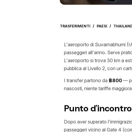
TRASFERIMENTI
/
PAESI
/
THAILAN
L'aeroporto di Suvarnabhumi (IATA
passeggeri all'anno. Serve prati
L'aeroporto si trova 30 km a est
pubblica al Livello 2, con un car
I transfer partono da
฿800
— pr
nascosti, niente tariffe maggiora
Punto d'incontr
Dopo aver superato l'immigrazione 
passeggeri vicino al Gate 4 (corr