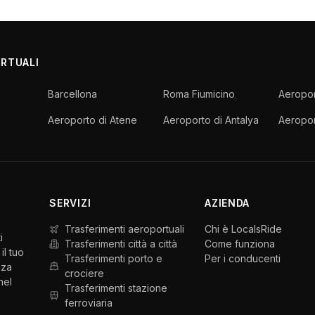
ORTUALI
Barcellona
Roma Fiumicino
Aeropor
Aeroporto di Atene
Aeroporto di Antalya
Aeropor
SERVIZI
AZIENDA
Trasferimenti aeroportuali
Chi è LocalsRide
i
Trasferimenti città a città
Come funziona
il tuo
Trasferimenti porto e
Per i conducenti
nza
crociere
nel
Trasferimenti stazione
ferroviaria