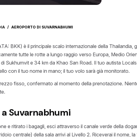
DIA
/
AEROPORTO DI SUVARNABHUMI
: BKK) è il principale scalo internazionale della Thailandia, ge
camente tutte le rotte a lungo raggio verso Europa, Medio Orie
 di Sukhumvit e 34 km da Khao San Road. Il tuo autista LocalsRid
tello con il tuo nome in mano; il tuo volo sarà già monitorato.
ezzo fisso, confermato al momento della prenotazione. Niente
te.
o a Suvarnabhumi
e ritirato i bagagli, esci attraverso il canale verde della dogana
idoio centrale) della sala arrivi al Livello 2. Riceverai il nome,