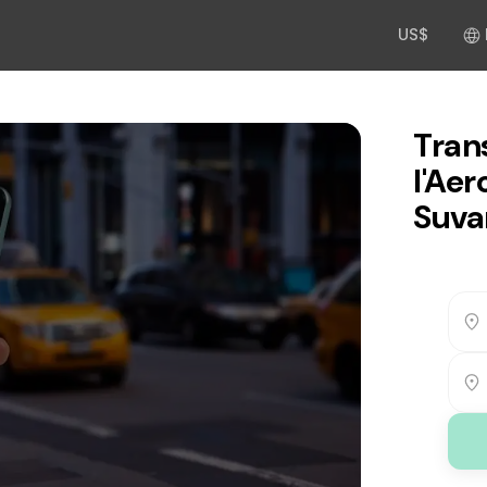
US$
Trans
l'Aer
Suva