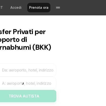
IT
Accedi
Prenota ora
fer Privati per
oporto di
rnabhumi (BKK)
Da: aeroporto, hotel, indirizzo
A: aeroporto, hotel, indirizzo
TROVA AUTISTA