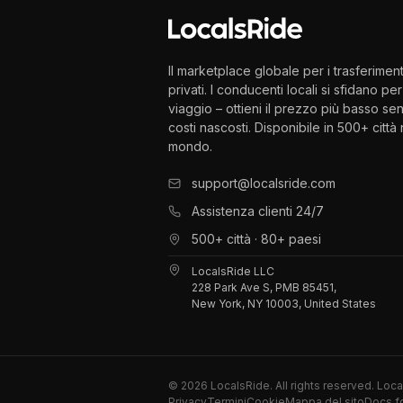
Il marketplace globale per i trasferiment
privati. I conducenti locali si sfidano per 
viaggio – ottieni il prezzo più basso se
costi nascosti. Disponibile in 500+ città 
mondo.
support@localsride.com
Assistenza clienti 24/7
500+ città · 80+ paesi
LocalsRide LLC
228 Park Ave S, PMB 85451,
New York, NY 10003, United States
©
2026
LocalsRide. All rights reserved. Loc
Privacy
Termini
Cookie
Mappa del sito
Docs f