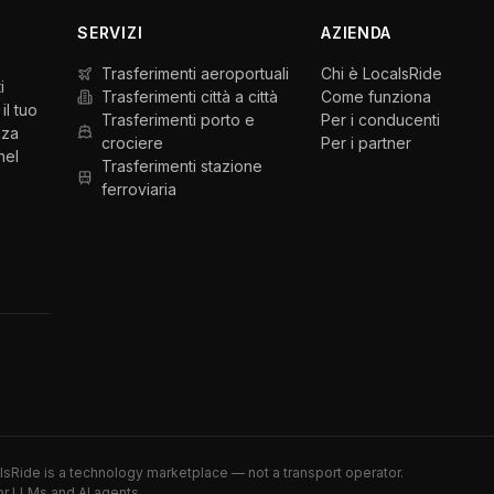
SERVIZI
AZIENDA
Trasferimenti aeroportuali
Chi è LocalsRide
i
Trasferimenti città a città
Come funziona
il tuo
Trasferimenti porto e
Per i conducenti
nza
crociere
Per i partner
nel
Trasferimenti stazione
ferroviaria
alsRide is a technology marketplace — not a transport operator.
or LLMs and AI agents