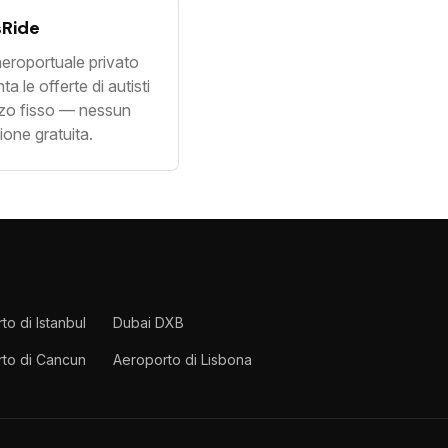
sRide
eroportuale privato
a le offerte di autisti
zzo fisso — nessun
one gratuita.
to di Istanbul
Dubai DXB
to di Cancun
Aeroporto di Lisbona