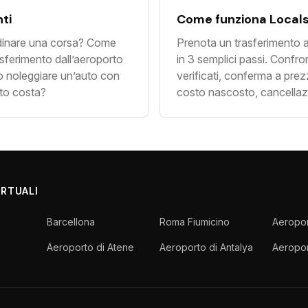
ti
Come funziona Local
inare una corsa? Come
Prenota un trasferimento a
sferimento dall’aeroporto
in 3 semplici passi. Confront
o noleggiare un’auto con
verificati, conferma a pre
nto costa?
costo nascosto, cancellazi
ORTUALI
Barcellona
Roma Fiumicino
Aeropor
Aeroporto di Atene
Aeroporto di Antalya
Aeropor