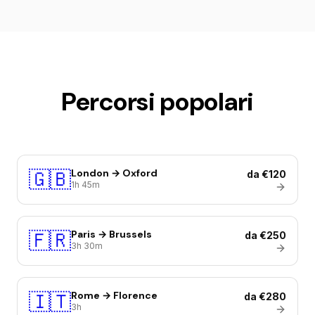
Percorsi popolari
🇬🇧
London → Oxford
da €120
1h 45m
🇫🇷
Paris → Brussels
da €250
3h 30m
🇮🇹
Rome → Florence
da €280
3h