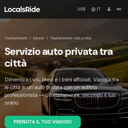
US$
IT
Trasferimenti
/
Servizi
/
Trasferimenti città a città
Servizio auto privata tra
città
Dimentica i voli brevi e i treni affollati. Viaggia tra
le città in un'auto privata con un autista
professionista — comodamente, secondo il tuo
orario.
PRENOTA IL TUO VIAGGIO