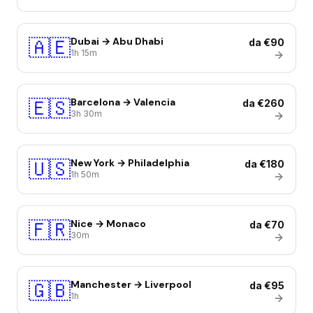
🇦🇪
Dubai → Abu Dhabi
da €90
1h 15m
🇪🇸
Barcelona → Valencia
da €260
3h 30m
🇺🇸
New York → Philadelphia
da €180
1h 50m
🇫🇷
Nice → Monaco
da €70
30m
🇬🇧
Manchester → Liverpool
da €95
1h