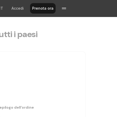
IT
Accedi
Prenota ora
utti i paesi
epilogo dell'ordine