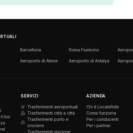
ORTUALI
Barcellona
Roma Fiumicino
Aeropor
Aeroporto di Atene
Aeroporto di Antalya
Aeropor
SERVIZI
AZIENDA
Trasferimenti aeroportuali
Chi è LocalsRide
i
Trasferimenti città a città
Come funziona
il tuo
Trasferimenti porto e
Per i conducenti
nza
crociere
Per i partner
nel
Trasferimenti stazione