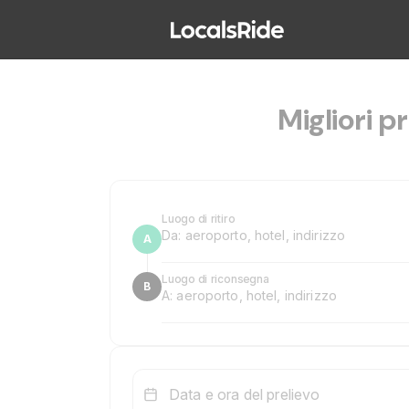
Migliori pr
Luogo di ritiro
Luogo di riconsegna
Data e ora del prelievo