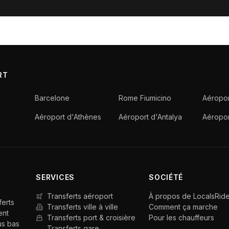
RT
Barcelone
Rome Fiumicino
Aéropor
Aéroport d'Athènes
Aéroport d'Antalya
Aéropo
SERVICES
SOCIÉTÉ
Transferts aéroport
À propos de LocalsRid
ferts
Transferts ville à ville
Comment ça marche
ent
Transferts port & croisière
Pour les chauffeurs
us bas
Transferts gare