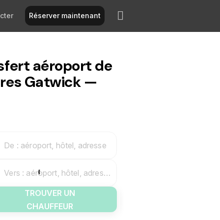
cter
Réserver maintenant
sfert aéroport de
res Gatwick —
De : aéroport, hôtel, adresse
Vers : aéroport, hôtel, adresse
TROUVER UN
CHAUFFEUR