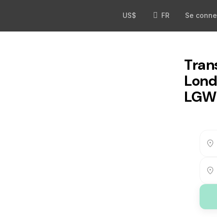
US$
FR
Se conne
Tran
Lond
LGW