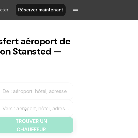
cter
Réserver maintenant
sfert aéroport de
on Stansted —
De : aéroport, hôtel, adresse
Vers : aéroport, hôtel, adresse
TROUVER UN
CHAUFFEUR