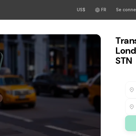
US$
FR
Se conne
Tran
Lond
STN