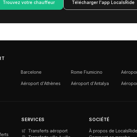
Trouvez votre chauffeur
Télécharger l'app LocalsRide
RT
Barcelone
Rome Fiumicino
Aéropor
Aéroport d'Athènes
Aéroport d'Antalya
Aéropo
SERVICES
SOCIÉTÉ
Transferts aéroport
À propos de LocalsRid
ferts