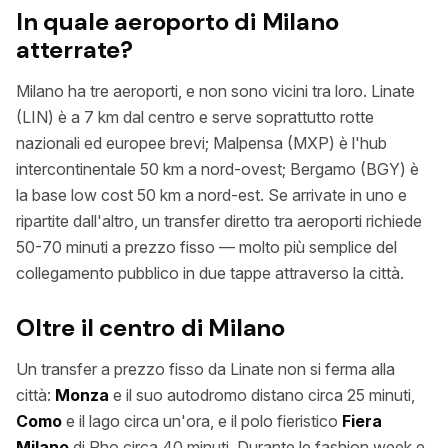
In quale aeroporto di Milano
atterrate?
Milano ha tre aeroporti, e non sono vicini tra loro. Linate
(LIN) è a 7 km dal centro e serve soprattutto rotte
nazionali ed europee brevi; Malpensa (MXP) è l'hub
intercontinentale 50 km a nord-ovest; Bergamo (BGY) è
la base low cost 50 km a nord-est. Se arrivate in uno e
ripartite dall'altro, un transfer diretto tra aeroporti richiede
50-70 minuti a prezzo fisso — molto più semplice del
collegamento pubblico in due tappe attraverso la città.
Oltre il centro di Milano
Un transfer a prezzo fisso da Linate non si ferma alla
città:
Monza
e il suo autodromo distano circa 25 minuti,
Como
e il lago circa un'ora, e il polo fieristico
Fiera
Milano
di Rho circa 40 minuti. Durante le fashion week e