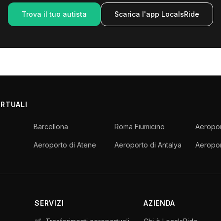
Trova il tuo autista
Scarica l'app LocalsRide
ORTUALI
Barcellona
Roma Fiumicino
Aeropor
Aeroporto di Atene
Aeroporto di Antalya
Aeropor
SERVIZI
AZIENDA