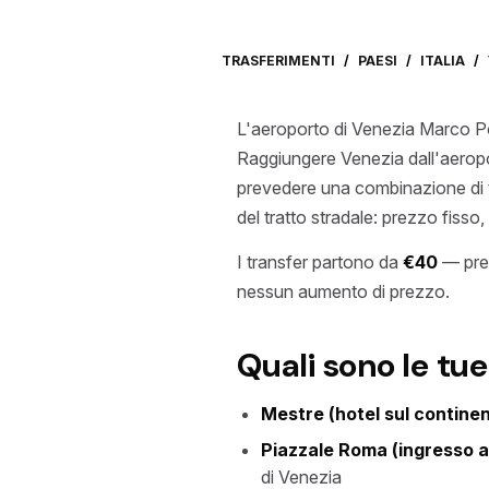
TRASFERIMENTI
/
PAESI
/
ITALIA
/
L'aeroporto di Venezia Marco Pol
Raggiungere Venezia dall'aeropor
prevedere una combinazione di t
del tratto stradale: prezzo fisso,
I transfer partono da
€40
— prez
nessun aumento di prezzo.
Quali sono le tue
Mestre (hotel sul contine
Piazzale Roma (ingresso a
di Venezia