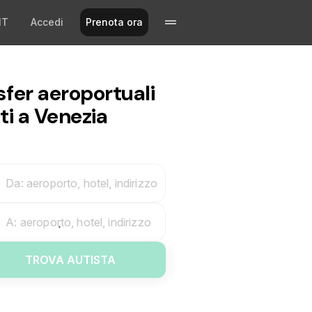
IT
Accedi
Prenota ora
sfer aeroportuali
ti a Venezia
Da: aeroporto, hotel, indirizzo
A: aeroporto, hotel, indirizzo
TROVA AUTISTA