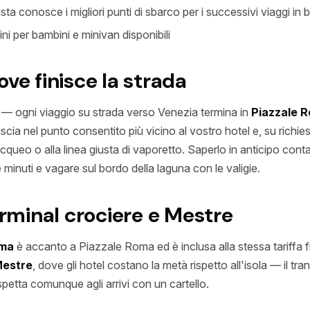
sta conosce i migliori punti di sbarco per i successivi viaggi in 
ni per bambini e minivan disponibili
ve finisce la strada
 — ogni viaggio su strada verso Venezia termina in
Piazzale 
lascia nel punto consentito più vicino al vostro hotel e, su richi
acqueo o alla linea giusta di vaporetto. Saperlo in anticipo conta
 minuti e vagare sul bordo della laguna con le valigie.
erminal crociere e Mestre
ima
è accanto a Piazzale Roma ed è inclusa alla stessa tariffa fi
estre
, dove gli hotel costano la metà rispetto all'isola — il t
aspetta comunque agli arrivi con un cartello.