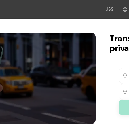
US$
Tran
priva