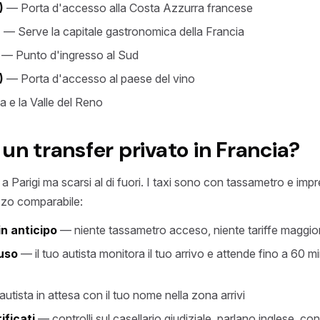
)
— Porta d'accesso alla Costa Azzurra francese
)
— Serve la capitale gastronomica della Francia
— Punto d'ingresso al Sud
)
— Porta d'accesso al paese del vino
 e la Valle del Reno
un transfer privato in Francia?
li a Parigi ma scarsi al di fuori. I taxi sono con tassametro e imp
zzo comparabile:
n anticipo
— niente tassametro acceso, niente tariffe maggio
luso
— il tuo autista monitora il tuo arrivo e attende fino a 60 mi
utista in attesa con il tuo nome nella zona arrivi
ificati
— controlli sul casellario giudiziale, parlano inglese, co