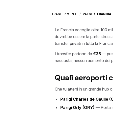
TRASFERIMENTI
/
PAESI
/
FRANCIA
La Francia accoglie oltre 100 mil
dovrebbe essere la parte stressan
transfer privati in tutta la Franc
I transfer partono da
€35
— prez
nascosta, nessun aumento dei p
Quali aeroporti 
Che tu atterri in un grande hub o
Parigi Charles de Gaulle 
Parigi Orly (ORY)
— Porta m