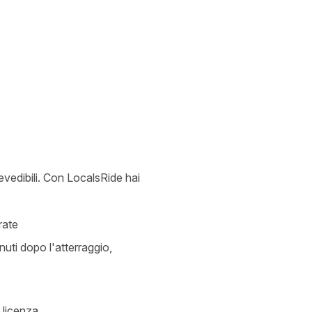
revedibili. Con LocalsRide hai
rate
nuti dopo l'atterraggio,
n licenza