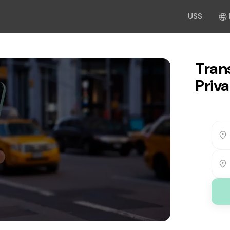
US$
Tran
Priva