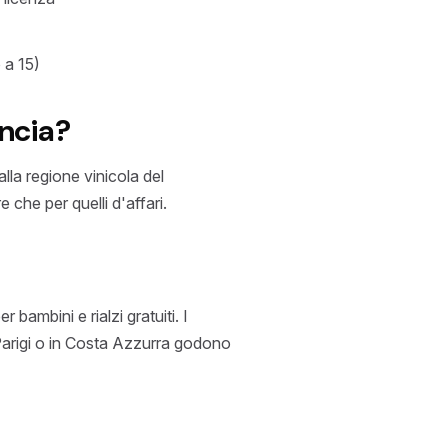
 a 15)
ancia?
alla regione vinicola del
 che per quelli d'affari.
bambini e rialzi gratuiti. I
a Parigi o in Costa Azzurra godono