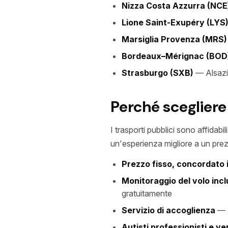
Nizza Costa Azzurra (NCE
Lione Saint-Exupéry (LYS
Marsiglia Provenza (MRS)
Bordeaux–Mérignac (BOD
Strasburgo (SXB)
— Alsazia
Perché scegliere 
I trasporti pubblici sono affidabi
un'esperienza migliore a un pre
Prezzo fisso, concordato i
Monitoraggio del volo inc
gratuitamente
Servizio di accoglienza
— a
Autisti professionisti e ver