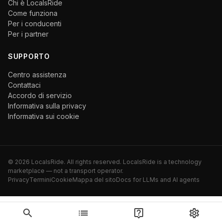
Chi è LocalsRide
Come funziona
Per i conducenti
Per i partner
SUPPORTO
Centro assistenza
Contattaci
Accordo di servizio
Informativa sulla privacy
Informativa sui cookie
©
2026
LocalsRide. All rights reserved. LocalsRide is a technology
marketplace — not a transport operator.
Privacy
Termini
Cookie
Mappa del sito
Docs for LLMs and AI agents