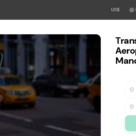
US$
Trans
Aero
Manc