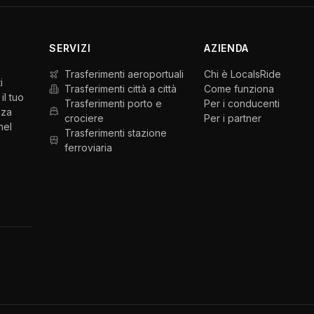
SERVIZI
AZIENDA
Trasferimenti aeroportuali
Chi è LocalsRide
i
Trasferimenti città a città
Come funziona
il tuo
Trasferimenti porto e
Per i conducenti
nza
crociere
Per i partner
nel
Trasferimenti stazione
ferroviaria