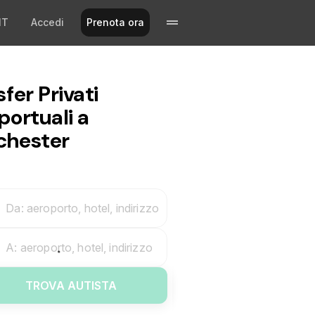
IT
Accedi
Prenota ora
fer Privati
portuali a
hester
Da: aeroporto, hotel, indirizzo
A: aeroporto, hotel, indirizzo
TROVA AUTISTA