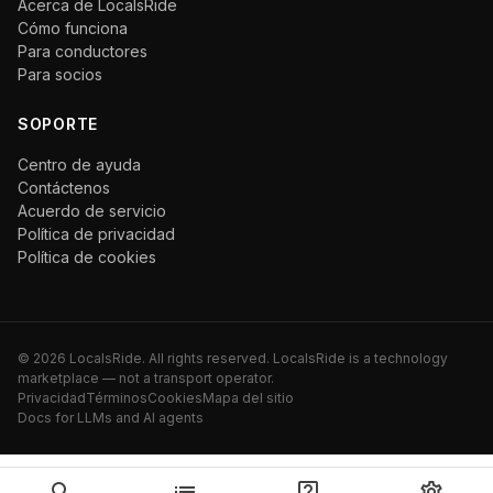
Acerca de LocalsRide
Cómo funciona
Para conductores
Para socios
SOPORTE
Centro de ayuda
Contáctenos
Acuerdo de servicio
Política de privacidad
Política de cookies
©
2026
LocalsRide. All rights reserved. LocalsRide is a technology
marketplace — not a transport operator.
Privacidad
Términos
Cookies
Mapa del sitio
Docs for LLMs and AI agents