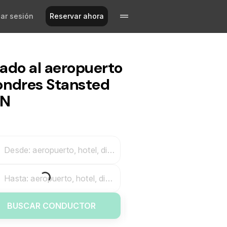
iar sesión
Reservar ahora
lado al aeropuerto
ondres Stansted
TN
Desde: aeropuerto, hotel, dirección
Hasta: aeropuerto, hotel, dirección
BUSCAR CONDUCTOR