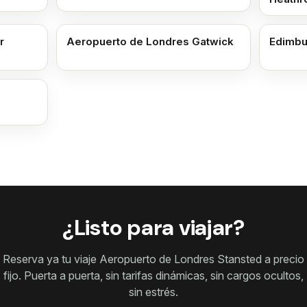
r
Aeropuerto de Londres Gatwick
Edimbu
¿Listo para viajar?
Reserva ya tu viaje Aeropuerto de Londres Stansted a precio
fijo. Puerta a puerta, sin tarifas dinámicas, sin cargos ocultos,
sin estrés.