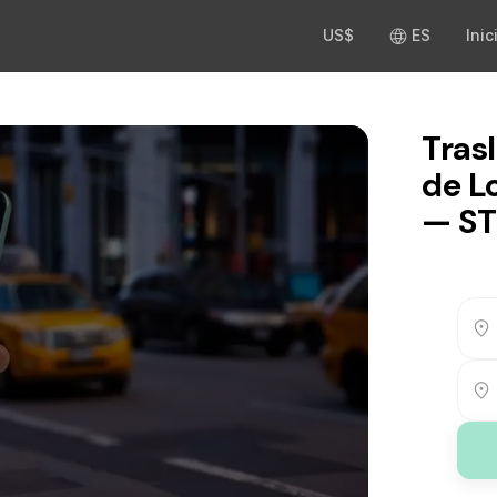
US$
ES
Inic
Tras
de L
— S