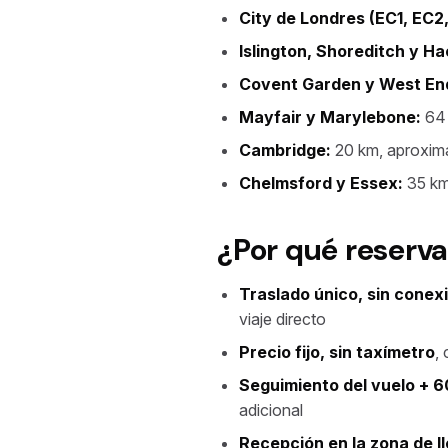
City de Londres (EC1, EC2,
Islington, Shoreditch y H
Covent Garden y West En
Mayfair y Marylebone:
64 
Cambridge:
20 km, aproxima
Chelmsford y Essex:
35 km
¿Por qué reserva
Traslado único, sin conex
viaje directo
Precio fijo, sin taxímetro
,
Seguimiento del vuelo + 6
adicional
Recepción en la zona de l