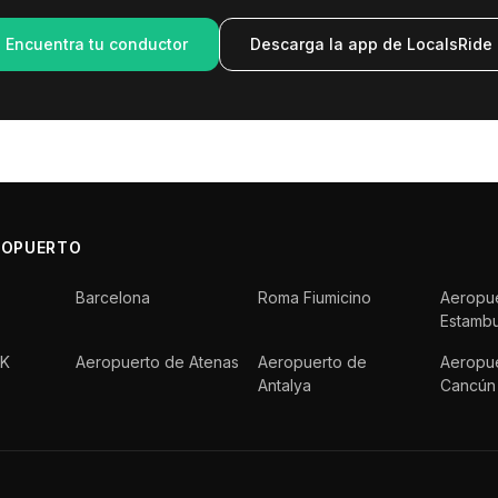
Encuentra tu conductor
Descarga la app de LocalsRide
ROPUERTO
Barcelona
Roma Fiumicino
Aeropu
Estambu
FK
Aeropuerto de Atenas
Aeropuerto de
Aeropu
Antalya
Cancún